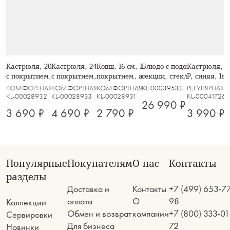
Кастрюля, 20 см, 2,3 л, с крышкой,
Кастрюля, 24 см, 3,9 л, с крышкой,
Ковш, 16 см, 1,3 л, с крышкой, с
Блюдо с подогревом, 47х19
Кастрюля, 3
с покрытием, алюминий, серо-
с покрытием, алюминий, серо-
покрытием, алюминий, серо-
секции, стекло Т/сталь, B
P, синяя, In
черная, Robust
черная, Robust
черный, Robust
КОМФОРТНАЯ КУХНЯ
КОМФОРТНАЯ КУХНЯ
КОМФОРТНАЯ КУХНЯ
KL-00039533
РЕГУЛЯРНАЯ
KL-00028932
KL-00028933
KL-00028931
KL-00041726
26 990 ₽
3 690 ₽
4 690 ₽
2 790 ₽
3 990 ₽
Популярные
Покупателям
О нас
Контакты
разделы
Доставка и
Контакты
+7 (499) 653-7
оплата
О
98
Коллекции
Обмен и возврат
компании
+7 (800) 333-01
Сервировки
Для бизнеса
72
Новинки