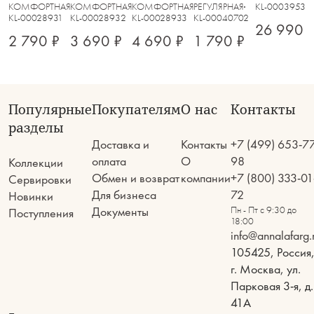
черный, Robust
черная, Robust
черная, Robust
КОМФОРТНАЯ КУХНЯ
КОМФОРТНАЯ КУХНЯ
КОМФОРТНАЯ КУХНЯ
РЕГУЛЯРНАЯ
KL-00039533
KL-00028931
KL-00028932
KL-00028933
KL-00040702
26 990 
2 790 ₽
3 690 ₽
4 690 ₽
1 790 ₽
Популярные
Покупателям
О нас
Контакты
разделы
Доставка и
Контакты
+7 (499) 653-7
оплата
О
98
Коллекции
Обмен и возврат
компании
+7 (800) 333-01
Сервировки
Для бизнеса
72
Новинки
Документы
Пн - Пт с 9:30 до
Поступления
18:00
info@annalafarg.
105425, Россия
г. Москва, ул.
Парковая 3-я, д.
41А