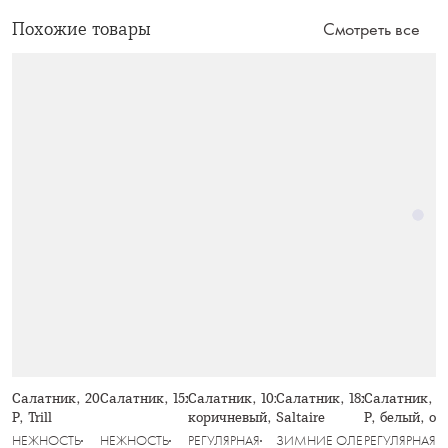
Похожие товары
Смотреть все
Салатник, 20х8 см, 910 мл, стекло
Салатник, 15х6 см, стекло Р, Trill
Салатник, 10х17 см, 1,1 л, стекло Р,
Салатник, 18х9 см, 1 л, ст
Салатник, 2
Р, Trill
коричневый, Узоры, Galaxy
Saltaire
P, белый, ов
НЕЖНОСТЬ
НЕЖНОСТЬ
РЕГУЛЯРНАЯ
ЗИМНИЕ ОЛЕНИ
РЕГУЛЯРНАЯ