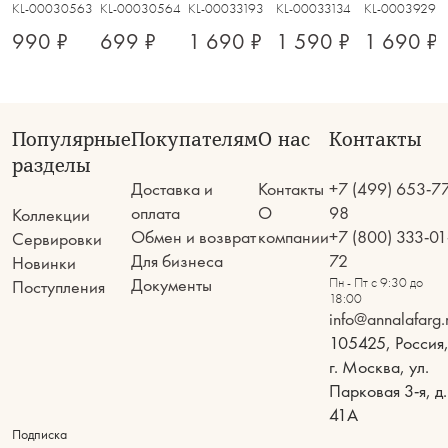
KL-00030563
KL-00030564
KL-00033193
KL-00033134
KL-00039292
990 ₽
699 ₽
1 690 ₽
1 590 ₽
1 690 ₽
Популярные
Покупателям
О нас
Контакты
разделы
Доставка и
Контакты
+7 (499) 653-7
оплата
О
98
Коллекции
Обмен и возврат
компании
+7 (800) 333-01
Сервировки
Для бизнеса
72
Новинки
Документы
Пн - Пт с 9:30 до
Поступления
18:00
info@annalafarg.
105425, Россия
г. Москва, ул.
Парковая 3-я, д.
41А
Подписка