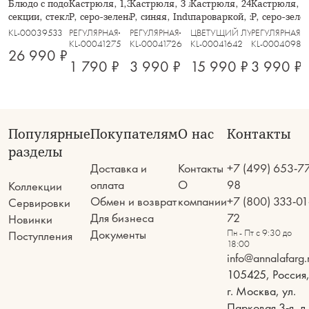
Блюдо с подогревом, 47х19 см, 2
Кастрюля, 1,3 л, с крышкой, фарфор
Кастрюля, 3 л, с крышкой, фарфор
Кастрюля, 24 см, 6.5 л, с
Кастрюля, 3
секции, стекло Т/сталь, Brittany
P, серо-зеленая, Indulgence
P, синяя, Indulgence
пароваркой, эмалированн
P, серо-зеле
крышкой стеклянной, Пр
KL-00039533
РЕГУЛЯРНАЯ
РЕГУЛЯРНАЯ
ЦВЕТУЩИЙ ЛУГ
РЕГУЛЯРНАЯ
KL-00041275
KL-00041726
KL-00041642
KL-00040986
26 990 ₽
1 790 ₽
3 990 ₽
15 990 ₽
3 990 ₽
Популярные
Покупателям
О нас
Контакты
разделы
Доставка и
Контакты
+7 (499) 653-7
оплата
О
98
Коллекции
Обмен и возврат
компании
+7 (800) 333-01
Сервировки
Для бизнеса
72
Новинки
Документы
Пн - Пт с 9:30 до
Поступления
18:00
info@annalafarg.
105425, Россия
г. Москва, ул.
Парковая 3-я, д.