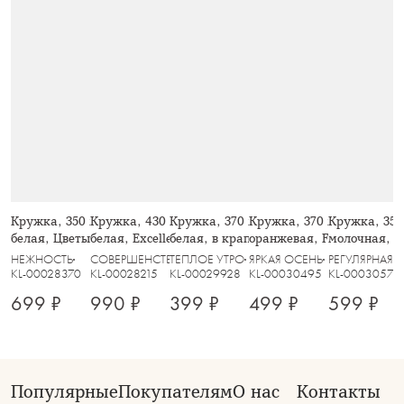
Кружка, 350 мл, 2 шт, фарфор P,
Кружка, 430 мл, 2 шт, фарфор F,
Кружка, 370 мл, 2 шт, керамика,
Кружка, 370 мл, фарфор 
Кружка, 350
белая, Цветы и листья, Florance
белая, Excellence
белая, в крапинку, Scanno
оранжевая, Fall stories, 
молочная, в 
НЕЖНОСТЬ
СОВЕРШЕНСТВО
ТЕПЛОЕ УТРО
ЯРКАЯ ОСЕНЬ
РЕГУЛЯРНАЯ
KL-00028370
KL-00028215
KL-00029928
KL-00030495
KL-00030579
699 ₽
990 ₽
399 ₽
499 ₽
599 ₽
Популярные
Покупателям
О нас
Контакты