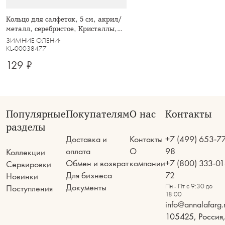
Кольцо для салфеток, 5 см, акрил/
металл, серебристое, Кристаллы,
Event
ЗИМНИЕ ОЛЕНИ
KL-00038477
129 ₽
Популярные
Покупателям
О нас
Контакты
разделы
Доставка и
Контакты
+7 (499) 653-7
оплата
О
98
Коллекции
Обмен и возврат
компании
+7 (800) 333-01
Сервировки
Для бизнеса
72
Новинки
Документы
Пн - Пт с 9:30 до
Поступления
18:00
info@annalafarg.
105425, Россия