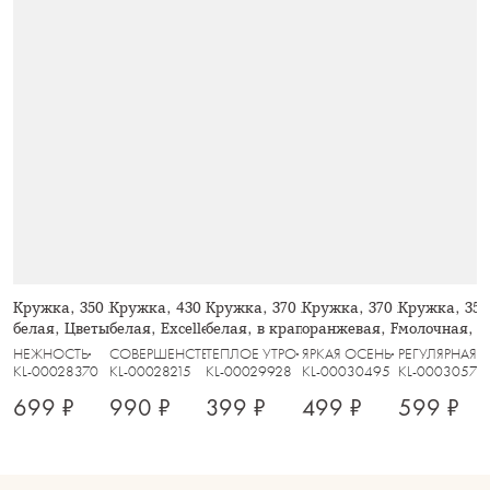
Кружка, 350 мл, 2 шт, фарфор P,
Кружка, 430 мл, 2 шт, фарфор F,
Кружка, 370 мл, 2 шт, керамика,
Кружка, 370 мл, фарфор 
Кружка, 350
белая, Цветы и листья, Florance
белая, Excellence
белая, в крапинку, Scanno
оранжевая, Fall stories, 
молочная, в 
НЕЖНОСТЬ
СОВЕРШЕНСТВО
ТЕПЛОЕ УТРО
ЯРКАЯ ОСЕНЬ
РЕГУЛЯРНАЯ
KL-00028370
KL-00028215
KL-00029928
KL-00030495
KL-00030579
699 ₽
990 ₽
399 ₽
499 ₽
599 ₽