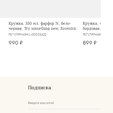
Кружка, 350 мл, фарфор N, бело-
Кружка, 460 мл,
черная, Try something new, Eccentric
бордовая, мяты
Message
РЕГУЛЯРНАЯ
KL-00033422
РЕГУЛЯРНАЯ
KL-000
990 ₽
899 ₽
Подписка
Введите ваш email