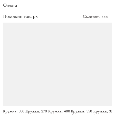
Оплата
Похожие товары
Смотреть все
Кружка, 350 мл, 2 шт, стекло Б, с
Кружка, 270 мл, 2 шт, стекло Б, с
Кружка, 400 мл, керамика D,
Кружка, 350 мл, 2 шт, фа
Кружка, 390 