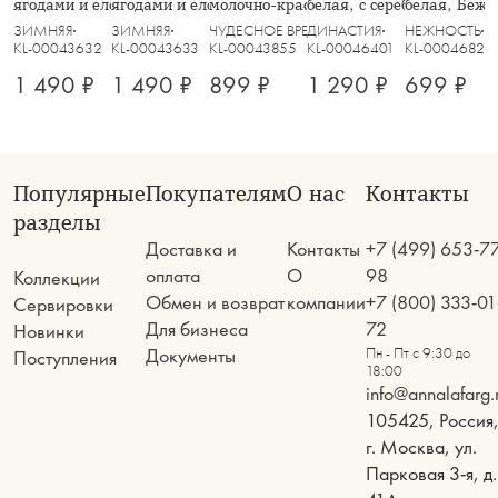
ягодами и еловыми ветками
ягодами и еловыми ветками
молочно-красная, Бант
белая, с серебристым кан
белая, Беже
внутри, Wind-mystery
внутри, Wind-mystery
Dynasty
ЗИМНЯЯ
ЗИМНЯЯ
ЧУДЕСНОЕ ВРЕМЯ
ДИНАСТИЯ
НЕЖНОСТЬ
KL-00043632
KL-00043633
KL-00043855
KL-00046401
KL-00046828
1 490 ₽
1 490 ₽
899 ₽
1 290 ₽
699 ₽
Популярные
Покупателям
О нас
Контакты
разделы
Доставка и
Контакты
+7 (499) 653-7
оплата
О
98
Коллекции
Обмен и возврат
компании
+7 (800) 333-01
Сервировки
Для бизнеса
72
Новинки
Документы
Пн - Пт с 9:30 до
Поступления
18:00
info@annalafarg.
105425, Россия
г. Москва, ул.
Парковая 3-я, д.