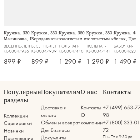
Кружка, 330 мл, фарфор F, белая,
Кружка, 330 мл, фарфор F, белая,
Кружка, 380 мл, фарфор F, белая, с
Кружка, 380 мл, фарфор F
Кружка, 450
Малиновка, Lyric
Бородавчатый медосос, Lyric
золотистым кантом, Тюльпаны,
золотистым кантом, Коло
белая, Цветы
Giardino
Giardino
ВЕСЕННЕ-ЛЕТНЯЯ
ВЕСЕННЕ-ЛЕТНЯЯ
ТЮЛЬПАН
ТЮЛЬПАН
БАБОЧКИ
KL-00047936
KL-00047939
KL-00047440
KL-00047441
KL-00046230
899 ₽
899 ₽
1 290 ₽
1 290 ₽
1 490 ₽
Популярные
Покупателям
О нас
Контакты
разделы
Доставка и
Контакты
+7 (499) 653-7
оплата
О
98
Коллекции
Обмен и возврат
компании
+7 (800) 333-01
Сервировки
Для бизнеса
72
Новинки
Документы
Пн - Пт с 9:30 до
Поступления