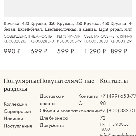
Кружка, 430 мл, 2 шт, фарфор F,
Кружка, 350 мл, 2 шт, фарфор P,
Кружка, 350 мл, 2 шт, керамика,
Кружка, 450 мл, стекло 
Кружка, 460
белая, Excellence
белая, Цветы и листья, Florance
молочная, в крапинку, Viveiro
Тыква, Light pumpkin
серая, мятый
Message
СОВЕРШЕНСТВО
НЕЖНОСТЬ
РЕГУЛЯРНАЯ
СВЕТЛАЯ ОСЕНЬ
РЕГУЛЯРНАЯ
KL-00028215
KL-00028370
KL-00030579
KL-00030833
KL-00031299
990 ₽
699 ₽
599 ₽
1 290 ₽
899 ₽
Популярные
Покупателям
О нас
Контакты
разделы
Доставка и
Контакты
+7 (499) 653-7
оплата
О
98
Коллекции
Обмен и возврат
компании
+7 (800) 333-01
Сервировки
Для бизнеса
72
Новинки
Документы
Пн - Пт с 9:30 до
Поступления
18:00
info@annalafarg.