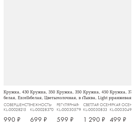
Кружка, 430 мл, 2 шт, фарфор F,
Кружка, 350 мл, 2 шт, фарфор P,
Кружка, 350 мл, 2 шт, керамика,
Кружка, 450 мл, стекло 
Кружка, 370
белая, Excellence
белая, Цветы и листья, Florance
молочная, в крапинку, Viveiro
Тыква, Light pumpkin
оранжевая, F
СОВЕРШЕНСТВО
НЕЖНОСТЬ
РЕГУЛЯРНАЯ
СВЕТЛАЯ ОСЕНЬ
ЯРКАЯ ОСЕНЬ
KL-00028215
KL-00028370
KL-00030579
KL-00030833
KL-00030495
990 ₽
699 ₽
599 ₽
1 290 ₽
499 ₽