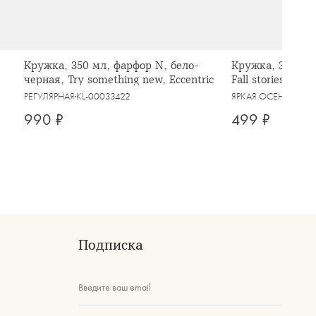
Кружка, 350 мл, фарфор N, бело-
Кружка, 370 мл
черная, Try something new, Eccentric
Fall stories, Au
РЕГУЛЯРНАЯ
KL-00033422
ЯРКАЯ ОСЕНЬ
KL-0
990 ₽
499 ₽
Подписка
Введите ваш email