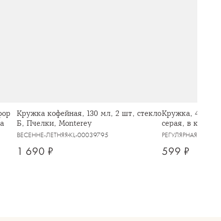
фор
Кружка кофейная, 130 мл, 2 шт, стекло
Кружка, 400 мл,
la
Б, Пчелки, Monterey
серая, в крапин
ВЕСЕННЕ-ЛЕТНЯЯ
KL-00039795
РЕГУЛЯРНАЯ
KL-000
1 690 ₽
599 ₽