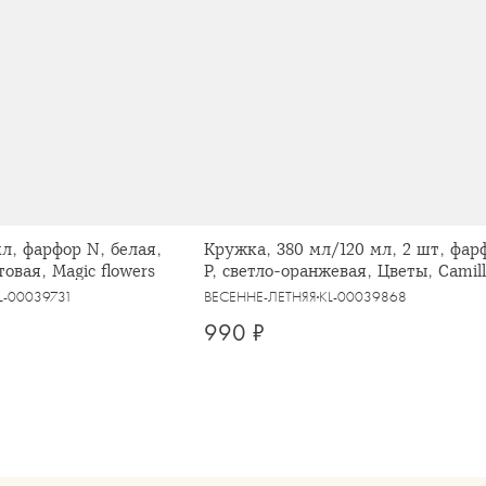
л, фарфор N, белая,
Кружка, 380 мл/120 мл, 2 шт, фар
овая, Magic flowers
P, светло-оранжевая, Цветы, Camil
L-00039731
ВЕСЕННЕ-ЛЕТНЯЯ
KL-00039868
990 ₽