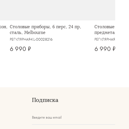
кон,
Столовые приборы, 6 перс, 24 пр,
Столовые прибор
сталь, Melbourne
предмета, сталь,
РЕГУЛЯРНАЯ
KL-00028216
РЕГУЛЯРНАЯ
KL-000
6 990 ₽
6 990 ₽
Подписка
Введите ваш email