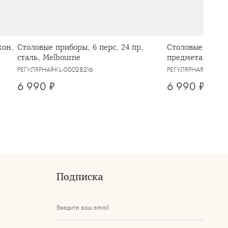
кон,
Столовые приборы, 6 перс, 24 пр,
Столовые прибор
сталь, Melbourne
предмета, сталь,
РЕГУЛЯРНАЯ
KL-00028216
РЕГУЛЯРНАЯ
KL-000
6 990 ₽
6 990 ₽
Подписка
Введите ваш email