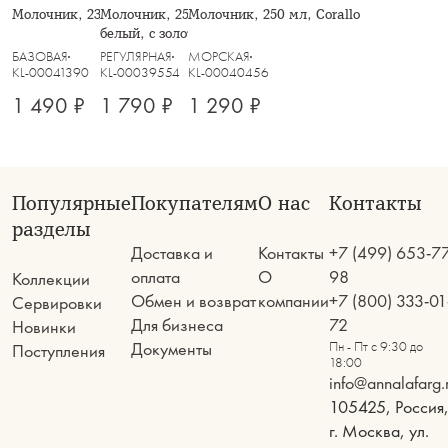
Молочник, 230 мл, зеленый, Gallery
Молочник, 250 мл, фарфор N,
Молочник, 250 мл, Corallo
белый, с золотистым орнаментом,
Golden
БАЗОВАЯ
РЕГУЛЯРНАЯ
МОРСКАЯ
KL-00041390
KL-00039554
KL-00040456
1 490 ₽
1 790 ₽
1 290 ₽
Популярные
Покупателям
О нас
Контакты
разделы
Доставка и
Контакты
+7 (499) 653-7
оплата
О
98
Коллекции
Обмен и возврат
компании
+7 (800) 333-01
Сервировки
Для бизнеса
72
Новинки
Документы
Пн - Пт с 9:30 до
Поступления
18:00
info@annalafarg.
105425, Россия
г. Москва, ул.