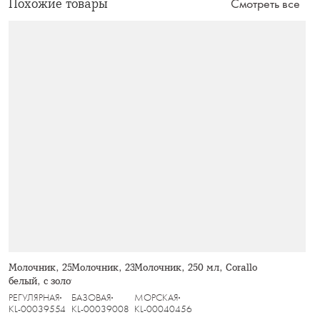
Похожие товары
Смотреть все
Молочник, 250 мл, фарфор N,
Молочник, 230 мл, белый, Gallery
Молочник, 250 мл, Corallo
белый, с золотистым орнаментом,
Golden
РЕГУЛЯРНАЯ
БАЗОВАЯ
МОРСКАЯ
KL-00039554
KL-00039008
KL-00040456