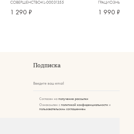
СОВЕРШЕНСТВО
KL-00031355
ГРАЦИОЗНЫЕ ЛО
1 290 ₽
1 990 ₽
Подписка
Введите ваш email
Согласен на
получение рассылки
Ознакомлен с
политикой конфиденциальности
и
пользовательским соглашением