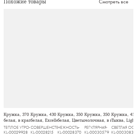
Похожие товары
Смотреть все
Кружка, 370 мл, 2 шт, керамика,
Кружка, 430 мл, 2 шт, фарфор F,
Кружка, 350 мл, 2 шт, фарфор P,
Кружка, 350 мл, 2 шт, ке
Кружка, 450
белая, в крапинку, Scanno
белая, Excellence
белая, Цветы и листья, Florance
молочная, в крапинку, Vi
Тыква, Ligh
ТЕПЛОЕ УТРО
СОВЕРШЕНСТВО
НЕЖНОСТЬ
РЕГУЛЯРНАЯ
СВЕТЛАЯ ОСЕ
KL-00029928
KL-00028215
KL-00028370
KL-00030579
KL-00030833