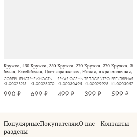
Кружка, 430 мл, 2 шт, фарфор F,
Кружка, 350 мл, 2 шт, фарфор P,
Кружка, 370 мл, фарфор N,
Кружка, 370 мл, 2 шт, ке
Кружка, 350
белая, Excellence
белая, Цветы и листья, Florance
оранжевая, Fall stories, Autumn
белая, в крапинку, Scann
молочная, в 
СОВЕРШЕНСТВО
НЕЖНОСТЬ
ЯРКАЯ ОСЕНЬ
ТЕПЛОЕ УТРО
РЕГУЛЯРНАЯ
KL-00028215
KL-00028370
KL-00030495
KL-00029928
KL-00030579
990 ₽
699 ₽
499 ₽
399 ₽
599 ₽
Популярные
Покупателям
О нас
Контакты
разделы