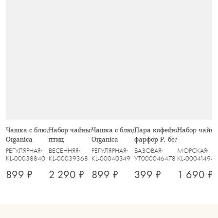
Чашка с блюдцем, 90 мл, серая,
Набор чайный, 2 перс, 4 пр, Пение
Чашка с блюдцем, 90 мл, зелёная,
Пара кофейная, 1 перс, 2 
Набор чайный
Organica
птиц
Organica
фарфор P, белая, Diamond
РЕГУЛЯРНАЯ
ВЕСЕННЯЯ
РЕГУЛЯРНАЯ
БАЗОВАЯ
МОРСКАЯ
KL-00038840
KL-00039368
KL-00040349
УТ000046478
KL-00041494
899 ₽
2 290 ₽
899 ₽
399 ₽
1 690 ₽