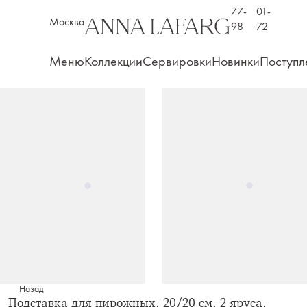
77-
01-
Москва
98
72
Меню
Коллекции
Сервировки
Новинки
Поступл
Назад
Подставка для пирожных, 20/20 см, 2 яруса,