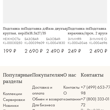
Подставка под кружку, 11 см,
Подставка для пирожных,
Ваза двухъярусная d=16/21см
Подставка под кружку, 13
Подставка д
круглая, керамика D/пробка,
15х18,5х27/35 см, 3 яруса, фарфор P,
керамика/пробка, сердце
см, 2 яруса,
белая, Осенние цветы, Florance
белая, Diamonds
Надпись
серебристо-с
НЕЖНОСТЬ
БАЗОВАЯ
БАЗОВАЯ
ЗИМНЯЯ
ЗИМНИЕ ОЛ
KL-00030250
KL-00039609
KL-00041830
KL-00043046
KL-00046968
199 ₽
2 690 ₽
2 490 ₽
249 ₽
2 490 ₽
Популярные
Покупателям
О нас
Контакты
разделы
Доставка и
Контакты
+7 (499) 653-7
оплата
О
98
Коллекции
Обмен и возврат
компании
+7 (800) 333-01
Сервировки
Для бизнеса
72
Новинки