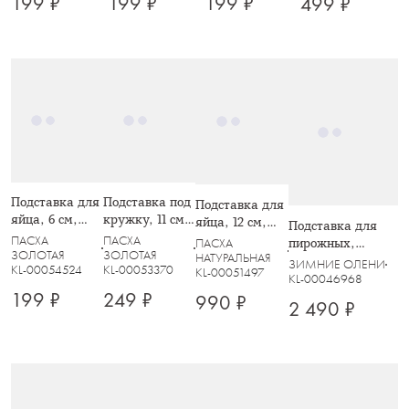
199 ₽
199 ₽
199 ₽
499 ₽
Осенние цветы,
Тыквы,
Лесная жизнь,
Кролик с
Autumn motifs
Pumpkin
Autumn forest
цветком, White
harvest
Rabbit
Подставка для
Подставка под
Подставка для
яйца, 6 см,
кружку, 11 см,
яйца, 12 см,
Подставка для
сталь,
круглая,
полирезин,
ПАСХА
ПАСХА
пирожных,
ПАСХА
золотистая,
керамика/
ЗОЛОТАЯ
ЗОЛОТАЯ
молочная,
НАТУРАЛЬНАЯ
21х28/26 см, 2
ЗИМНИЕ ОЛЕНИ
KL-00054524
KL-00053370
Волны, Easter
пробка, белая,
KL-00051497
Кролик с
яруса, стекло/
KL-00046968
Золотистый
тележкой,
металл,
199 ₽
249 ₽
990 ₽
2 490 ₽
кролик, White
Easter
серебристо-серая,
Rabbit
Avila