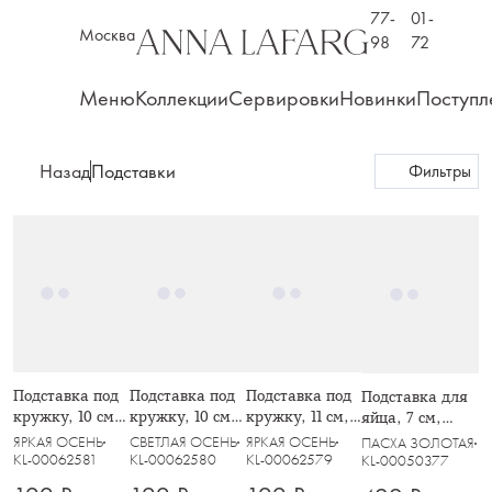
77-
01-
Москва
98
72
Меню
Коллекции
Сервировки
Новинки
Поступл
Назад
Подставки
Фильтры
Подставка под
Подставка под
Подставка под
Подставка для
кружку, 10 см,
кружку, 10 см,
кружку, 11 см,
яйца, 7 см,
круглая,
круглая,
круглая,
керамика,
ЯРКАЯ ОСЕНЬ
СВЕТЛАЯ ОСЕНЬ
ЯРКАЯ ОСЕНЬ
ПАСХА ЗОЛОТАЯ
керамика/
керамика/
керамика/
молочно-
KL-00062581
KL-00062580
KL-00062579
KL-00050377
пробка, белая,
пробка, белая,
пробка, белая,
золотистая,