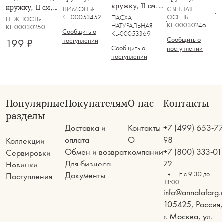
кружку, 11 см,
круглая,
круглая,
кружку, 11 см,
ЛИМОНЫ
СВЕТЛАЯ
круглая,
керамика/
керамика/
круглая,
KL-00053452
ОСЕНЬ
ПАСХА
НЕЖНОСТЬ
керамика/
KL-00030246
пробка, белая,
пробка, белая,
НАТУРАЛЬНАЯ
керамика D/
KL-00030250
Сообщить о
KL-00053369
пробка, белая,
Лимоны на
Тыквы, Light
пробка, белая,
Сообщить о
поступлении
199 ₽
Кролик в
ветке, Palermo
pumpkin
Осенние цветы,
Сообщить о
поступлении
цветах, Flower
Florance
поступлении
Rabbit
Популярные
Покупателям
О нас
Контакты
разделы
Доставка и
Контакты
+7 (499) 653-7
оплата
О
98
Коллекции
Обмен и возврат
компании
+7 (800) 333-01
Сервировки
Для бизнеса
72
Новинки
Документы
Пн - Пт с 9:30 до
Поступления
18:00
info@annalafarg.
105425, Россия
г. Москва, ул.