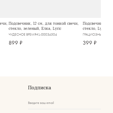
ечи,
Подсвечник, 12 см, для тонкой свечи,
Подсвечник, 6 с
стекло, зеленый, Елка, Lyric
стекло, Lyric
ЧУДЕСНОЕ ВРЕМЯ
KL-00034504
ГРАЦИОЗНЫЕ ЛО
899 ₽
399 ₽
Подписка
Введите ваш email