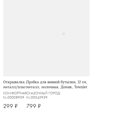
Открывалка для бутылок, 20 см,
Пробка для винной бутылки, 12 см,
металл/пластик, графитовая, Multi
металл, молочная, Домик, Townlet
КОМФОРТНАЯ КУХНЯ
СКАЗОЧНЫЙ ГОРОД
KL-00028959
KL-00043939
299 ₽
799 ₽