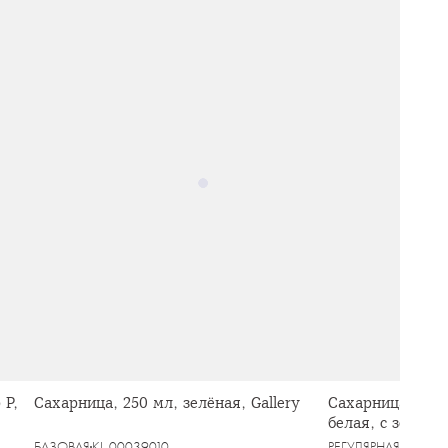
 P,
Сахарница, 250 мл, зелёная, Gallery
Сахарница, 10 с
белая, с золот
Golden
БАЗОВАЯ
KL-00039010
РЕГУЛЯРНАЯ
KL-000