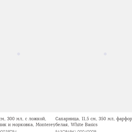
см, 300 мл, с ложкой,
Сахарница, 11,5 см, 350 мл, фарфор
лик и морковка, Monterey
белая, White Basics
00039794
БАЗОВАЯ
KL-00040009