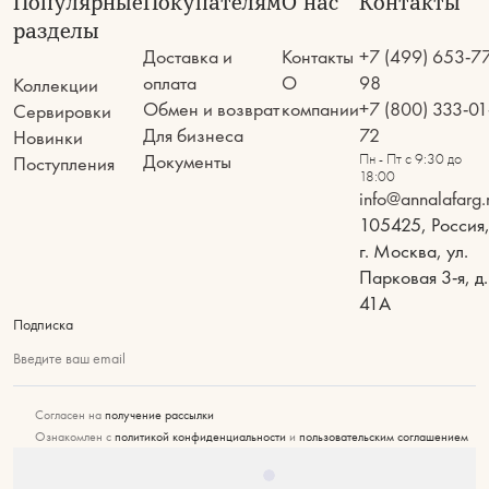
Популярные
Покупателям
О нас
Контакты
разделы
Доставка и
Контакты
+7 (499) 653-7
оплата
О
98
Коллекции
Обмен и возврат
компании
+7 (800) 333-01
Сервировки
Для бизнеса
72
Новинки
Документы
Пн - Пт с 9:30 до
Поступления
18:00
info@annalafarg.
105425, Россия
г. Москва, ул.
Парковая 3-я, д.
41А
Подписка
Введите ваш email
Согласен на
получение рассылки
Ознакомлен с
политикой конфиденциальности
и
пользовательским соглашением