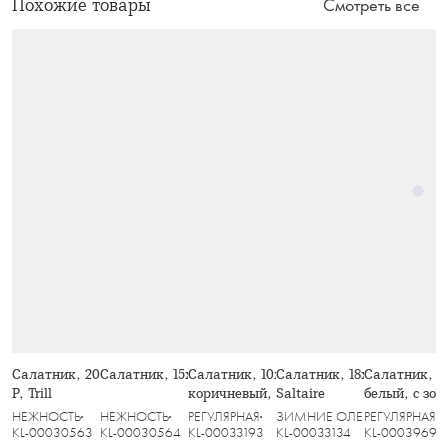
Похожие товары
Смотреть все
Салатник, 20х8 см, 910 мл, стекло
Салатник, 15х6 см, стекло Р, Trill
Салатник, 10х17 см, 1,1 л, стекло Р,
Салатник, 18х9 см, 1 л, ст
Салатник, 23
Р, Trill
коричневый, Узоры, Galaxy
Saltaire
белый, с зо
Golden
НЕЖНОСТЬ
НЕЖНОСТЬ
РЕГУЛЯРНАЯ
ЗИМНИЕ ОЛЕНИ
РЕГУЛЯРНАЯ
KL-00030563
KL-00030564
KL-00033193
KL-00033134
KL-00039691