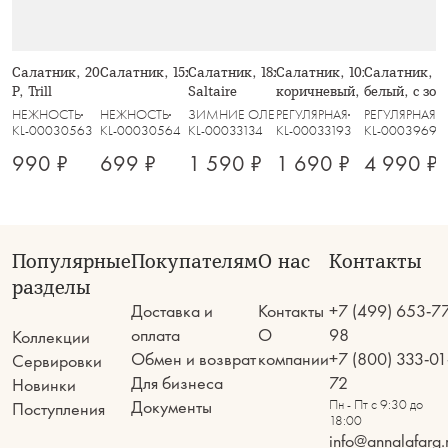
Салатник, 20х8 см, 910 мл, стекло
Салатник, 15х6 см, стекло Р, Trill
Салатник, 18х9 см, 1 л, стекло Р,
Салатник, 10х17 см, 1,1 л,
Салатник, 23
Р, Trill
Saltaire
коричневый, Узоры, Gala
белый, с зо
Golden
НЕЖНОСТЬ
НЕЖНОСТЬ
ЗИМНИЕ ОЛЕНИ
РЕГУЛЯРНАЯ
РЕГУЛЯРНАЯ
KL-00030563
KL-00030564
KL-00033134
KL-00033193
KL-00039691
990 ₽
699 ₽
1 590 ₽
1 690 ₽
4 990 ₽
Популярные
Покупателям
О нас
Контакты
разделы
Доставка и
Контакты
+7 (499) 653-7
оплата
О
98
Коллекции
Обмен и возврат
компании
+7 (800) 333-01
Сервировки
Для бизнеса
72
Новинки
Документы
Пн - Пт с 9:30 до
Поступления
18:00
info@annalafarg.