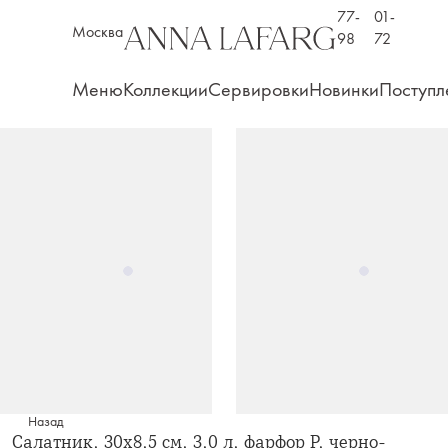
77-
01-
Москва
98
72
Меню
Коллекции
Сервировки
Новинки
Поступл
Назад
Салатник, 30х8,5 см, 3,0 л, фарфор P, черно-