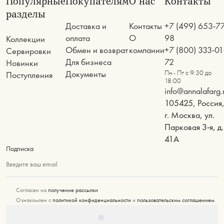
Популярные
Покупателям
О нас
Контакты
разделы
Доставка и
Контакты
+7 (499) 653-7
оплата
О
98
Коллекции
Обмен и возврат
компании
+7 (800) 333-01
Сервировки
Для бизнеса
72
Новинки
Документы
Пн - Пт с 9:30 до
Поступления
18:00
info@annalafarg.
105425, Россия
г. Москва, ул.
Парковая 3-я, д.
41А
Подписка
Введите ваш email
Согласен на
получение рассылки
Ознакомлен с
политикой конфиденциальности
и
пользовательским соглашением