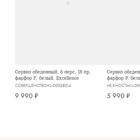
Сервиз обеденный, 6 перс, 18 пр,
Сервиз обеден
фарфор F, белый, Excellence
фарфор P, бел
Florance
СОВЕРШЕНСТВО
KL-00028214
НЕЖНОСТЬ
KL-0
9 990 ₽
5 990 ₽