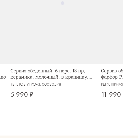
Сервиз обеденный, 6 перс, 18 пр,
Сервиз обеденны
nno
керамика, молочный, в крапинку,
фарфор P, белый
Viveiro
кантом, White P
ТЕПЛОЕ УТРО
KL-00030578
РЕГУЛЯРНАЯ
KL-000
5 990 ₽
11 990 ₽