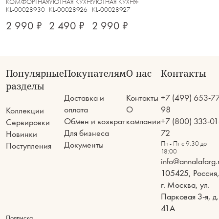
КОМФОРТНАЯ КУХНЯ
УЮТНАЯ КУХНЯ
УЮТНАЯ КУХНЯ
KL-00028930
KL-00028926
KL-00028927
2 990 ₽
2 490 ₽
2 990 ₽
Популярные
Покупателям
О нас
Контакты
разделы
Доставка и
Контакты
+7 (499) 653-7
оплата
О
98
Коллекции
Обмен и возврат
компании
+7 (800) 333-01
Сервировки
Для бизнеса
72
Новинки
Документы
Пн - Пт с 9:30 до
Поступления
18:00
info@annalafarg.
105425, Россия
г. Москва, ул.
Парковая 3-я, д.
41А
Подписка