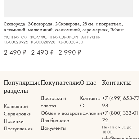
Сковорода, 24 см, с покрытием,
Сковорода, 24 см, с покрытием,
Сковорода, 28 см, с покрытием,
алюминий, молочная, Palisander
алюминий, серо-черная, Robust
алюминий, серо-черная, Robust
УЮТНАЯ КУХНЯ
КОМФОРТНАЯ КУХНЯ
КОМФОРТНАЯ КУХНЯ
KL-00028926
KL-00028928
KL-00028930
2 490 ₽
2 490 ₽
2 990 ₽
Популярные
Покупателям
О нас
Контакты
разделы
Доставка и
Контакты
+7 (499) 653-7
оплата
О
98
Коллекции
Обмен и возврат
компании
+7 (800) 333-01
Сервировки
Для бизнеса
72
Новинки
Документы
Пн - Пт с 9:30 до
Поступления
18:00
info@annalafarg.