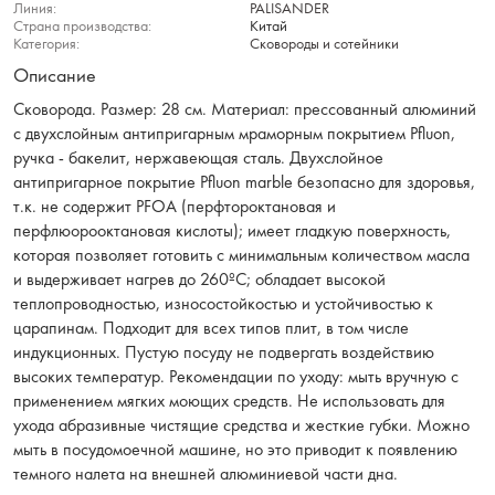
Линия:
PALISANDER
Страна производства:
Китай
Категория:
Сковороды и сотейники
Описание
Сковорода. Размер: 28 см. Материал: прессованный алюминий
с двухслойным антипригарным мраморным покрытием Pfluon,
ручка - бакелит, нержавеющая сталь. Двухслойное
антипригарное покрытие Pfluon marble безопасно для здоровья,
т.к. не содержит PFOA (перфтороктановая и
перфлюорооктановая кислоты); имеет гладкую поверхность,
которая позволяет готовить с минимальным количеством масла
и выдерживает нагрев до 260ºС; обладает высокой
теплопроводностью, износостойкостью и устойчивостью к
царапинам. Подходит для всех типов плит, в том числе
индукционных. Пустую посуду не подвергать воздействию
высоких температур. Рекомендации по уходу: мыть вручную с
применением мягких моющих средств. Не использовать для
ухода абразивные чистящие средства и жесткие губки. Можно
мыть в посудомоечной машине, но это приводит к появлению
темного налета на внешней алюминиевой части дна.