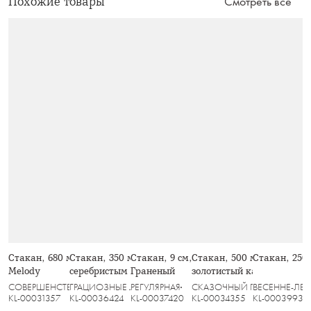
Похожие товары
Смотреть все
Стакан, 680 мл, 2 шт, стекло,
Стакан, 350 мл, 2 шт, стекло, с
Стакан, 9 см, 300 мл, стекло,
Стакан, 500 мл, 2 шт, сте
Стакан, 250
Melody
серебристым кантом, Rhapsody
Граненый
золотистый кант, Ravello
СОВЕРШЕНСТВО
ГРАЦИОЗНЫЕ ЛОШАДИ
РЕГУЛЯРНАЯ
СКАЗОЧНЫЙ ГОРОД
ВЕСЕННЕ-ЛЕТ
KL-00031357
KL-00036424
KL-00037420
KL-00034355
KL-00039933