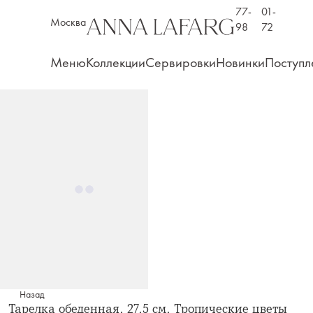
77-
01-
Москва
98
72
Меню
Коллекции
Сервировки
Новинки
Поступл
Назад
Тарелка обеденная, 27,5 см, Тропические цветы