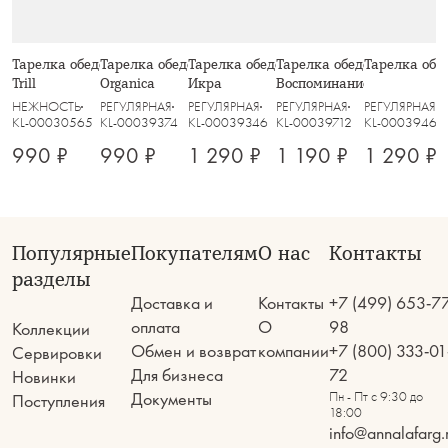
Тарелка обеденная, 26 см, стекло Р,
Тарелка обеденная, 27 см, зелёная,
Тарелка обеденная, 27.5 см, пепел,
Тарелка обеденная, 27,5 с
Тарелка обед
Trill
Organica
Икра
Воспоминание
НЕЖНОСТЬ
РЕГУЛЯРНАЯ
РЕГУЛЯРНАЯ
РЕГУЛЯРНАЯ
РЕГУЛЯРНАЯ
KL-00030565
KL-00039374
KL-00039346
KL-00039712
KL-00039460
990 ₽
990 ₽
1 290 ₽
1 190 ₽
1 290 ₽
Популярные
Покупателям
О нас
Контакты
разделы
Доставка и
Контакты
+7 (499) 653-7
оплата
О
98
Коллекции
Обмен и возврат
компании
+7 (800) 333-01
Сервировки
Для бизнеса
72
Новинки
Документы
Пн - Пт с 9:30 до
Поступления
18:00
info@annalafarg.