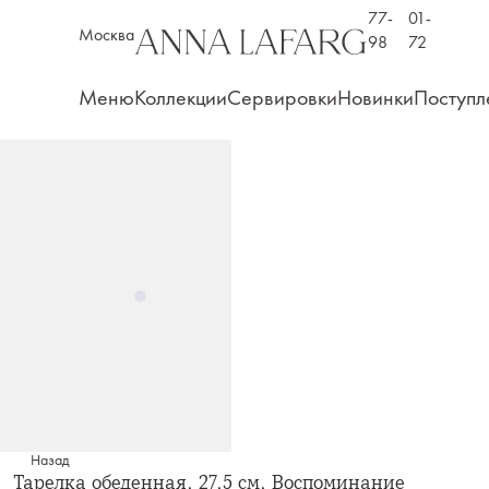
77-
01-
Москва
98
72
Меню
Коллекции
Сервировки
Новинки
Поступл
Назад
Тарелка обеденная, 27,5 см, Воспоминание