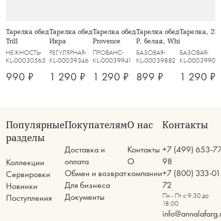
Тарелка обеденная, 26 см, стекло Р,
Тарелка обеденная, 27.5 см, пепел,
Тарелка обеденная, 26,5 см,
Тарелка обеденная, 27,5 
Тарелка, 23
Trill
Икра
Provence
P, белая, White Basics
НЕЖНОСТЬ
РЕГУЛЯРНАЯ
ПРОВАНС
БАЗОВАЯ
БАЗОВАЯ
KL-00030565
KL-00039346
KL-00039941
KL-00039882
KL-00039900
990 ₽
1 290 ₽
1 290 ₽
899 ₽
1 290 ₽
Популярные
Покупателям
О нас
Контакты
разделы
Доставка и
Контакты
+7 (499) 653-7
оплата
О
98
Коллекции
Обмен и возврат
компании
+7 (800) 333-01
Сервировки
Для бизнеса
72
Новинки
Документы
Пн - Пт с 9:30 до
Поступления
18:00
info@annalafarg.