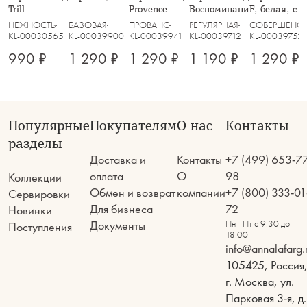
Trill
Provence
Воспоминание
F, белая, с 
Lotus silver
НЕЖНОСТЬ
БАЗОВАЯ
ПРОВАНС
РЕГУЛЯРНАЯ
СОВЕРШЕНС
KL-00030565
KL-00039900
KL-00039941
KL-00039712
KL-00039752
990 ₽
1 290 ₽
1 290 ₽
1 190 ₽
1 290 ₽
Популярные
Покупателям
О нас
Контакты
разделы
Доставка и
Контакты
+7 (499) 653-7
оплата
О
98
Коллекции
Обмен и возврат
компании
+7 (800) 333-01
Сервировки
Для бизнеса
72
Новинки
Документы
Пн - Пт с 9:30 до
Поступления
18:00
info@annalafarg.
105425, Россия
г. Москва, ул.
Парковая 3-я, д.