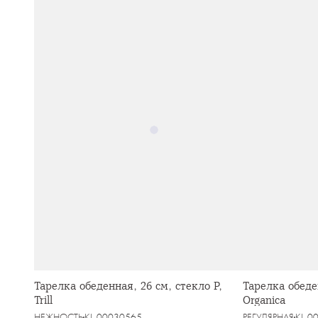
Тарелка обеденная, 26 см, стекло Р,
Тарелка обеде
Trill
Organica
НЕЖНОСТЬ
KL-00030565
РЕГУЛЯРНАЯ
KL-0