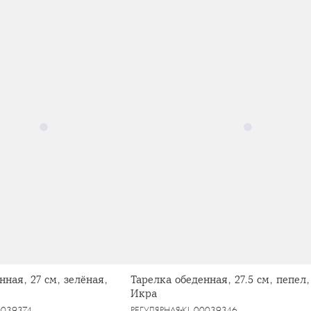
нная, 27 см, зелёная,
Тарелка обеденная, 27.5 см, пепел,
Икра
0039374
РЕГУЛЯРНАЯ
KL-00039346