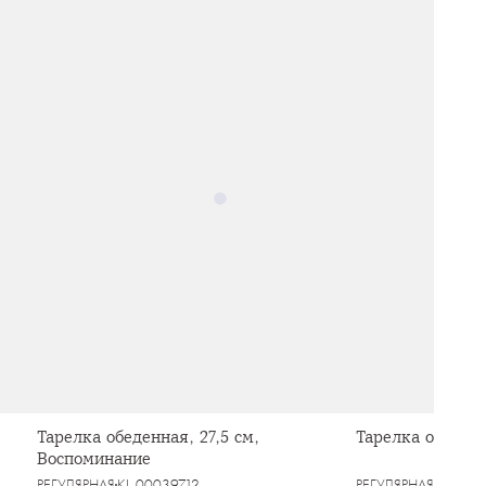
Тарелка обеденная, 27,5 см,
Тарелка обеденн
Воспоминание
РЕГУЛЯРНАЯ
KL-00039712
РЕГУЛЯРНАЯ
KL-000