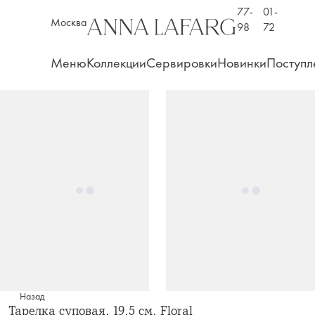
77-
01-
Москва
98
72
Меню
Коллекции
Сервировки
Новинки
Поступл
Назад
Тарелка суповая, 19,5 см, Floral