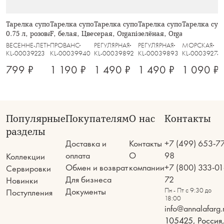
Тарелка суповая/салатник, 20 см,
Тарелка суповая, 19х6,5 см, фарфор
Тарелка суповая, 19 см, 1.0 л,
Тарелка суповая, 19 см, 1.
Тарелка супо
0.75 л, розовая, Primula
F, белая, Цветы, Provence
серая, Organica
зелёная, Organica
ВЕСЕННЕ-ЛЕТНЯЯ
ПРОВАНС
РЕГУЛЯРНАЯ
РЕГУЛЯРНАЯ
МОРСКАЯ
KL-00039223
KL-00039940
KL-00039892
KL-00039893
KL-00039274
799 ₽
1 190 ₽
1 490 ₽
1 490 ₽
1 090 ₽
Популярные
Покупателям
О нас
Контакты
разделы
Доставка и
Контакты
+7 (499) 653-7
оплата
О
98
Коллекции
Обмен и возврат
компании
+7 (800) 333-01
Сервировки
Для бизнеса
72
Новинки
Документы
Пн - Пт с 9:30 до
Поступления
18:00
info@annalafarg.
105425, Россия