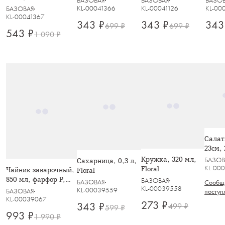
БАЗОВАЯ
БАЗОВАЯ
БАЗО
KL-00041366
KL-00041126
KL-00
БАЗОВАЯ
KL-00041367
343 ₽
343 ₽
343
699 ₽
699 ₽
543 ₽
1 090 ₽
Салат
23см, 
'Floral
Кружка, 320 мл,
БАЗОВ
Сахарница, 0,3 л,
инд.у
KL-000
Floral
Чайник заварочный,
Floral
850 мл, фарфор P,
БАЗОВАЯ
БАЗОВАЯ
Сообщи
белая, Волны, Floral
KL-00039558
KL-00039559
БАЗОВАЯ
поступ
KL-00039067
273 ₽
343 ₽
499 ₽
599 ₽
993 ₽
1 990 ₽