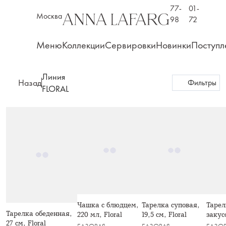
77-
01-
Москва
98
72
Меню
Коллекции
Сервировки
Новинки
Поступл
Линия
Назад
Фильтры
FLORAL
Чашка с блюдцем,
Тарелка суповая,
Тарел
Тарелка обеденная,
220 мл, Floral
19,5 см, Floral
закус
27 см, Floral
см, Fl