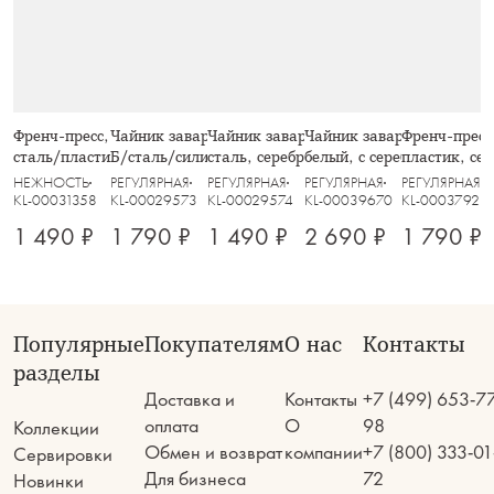
Френч-пресс, 850 мл, стекло Б/
Чайник заварочный, 1,2 л, стекло
Чайник заварочный, 1 л, стекло Б/
Чайник заварочный, 1 л, 
Френч-пресс,
сталь/пластик, молочный, Visual
Б/сталь/силикон, серебристо-
сталь, серебристый, Base
белый, с серебристым кан
пластик, сер
черный, Base black
White Platinum
НЕЖНОСТЬ
РЕГУЛЯРНАЯ
РЕГУЛЯРНАЯ
РЕГУЛЯРНАЯ
РЕГУЛЯРНАЯ
KL-00031358
KL-00029573
KL-00029574
KL-00039670
KL-00037928
1 490 ₽
1 790 ₽
1 490 ₽
2 690 ₽
1 790 ₽
Популярные
Покупателям
О нас
Контакты
разделы
Доставка и
Контакты
+7 (499) 653-7
оплата
О
98
Коллекции
Обмен и возврат
компании
+7 (800) 333-01
Сервировки
Для бизнеса
72
Новинки