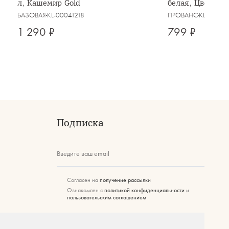
л, Кашемир Gold
белая, Цветы, 
БАЗОВАЯ
KL-00041218
ПРОВАНС
KL-00041
1 290 ₽
799 ₽
Подписка
Введите ваш email
Согласен на
получение рассылки
Ознакомлен с
политикой конфиденциальности
и
пользовательским соглашением