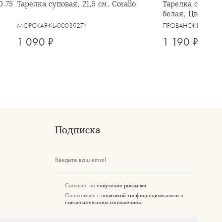
0.75
Тарелка суповая, 21,5 см, Corallo
Тарелка суповая
белая, Цветы, P
МОРСКАЯ
KL-00039274
ПРОВАНС
KL-00039
1 090 ₽
1 190 ₽
Подписка
Введите ваш email
Согласен на
получение рассылки
Ознакомлен с
политикой конфиденциальности
и
пользовательским соглашением