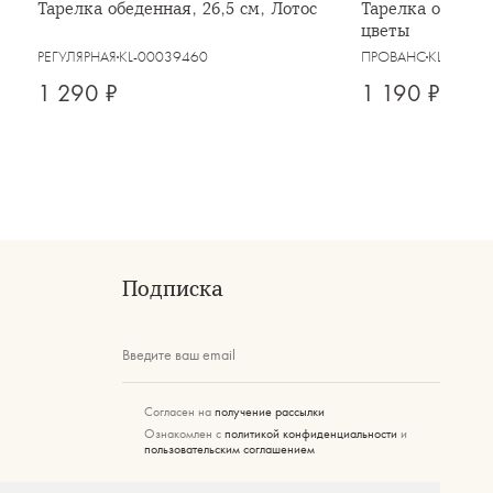
,
Тарелка обеденная, 26,5 см, Лотос
Тарелка обеденн
цветы
РЕГУЛЯРНАЯ
KL-00039460
ПРОВАНС
KL-00039
1 290 ₽
1 190 ₽
Подписка
Введите ваш email
Согласен на
получение рассылки
Ознакомлен с
политикой конфиденциальности
и
пользовательским соглашением