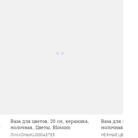
Ваза для цветов, 20 см, керамика,
Ваза для цветов
r
молочная, Цветы, Blossom
молочная, Мяты
ЛИМОНЫ
KL-00045755
НЕЖНЫЕ ЦВЕТЫ
KL-