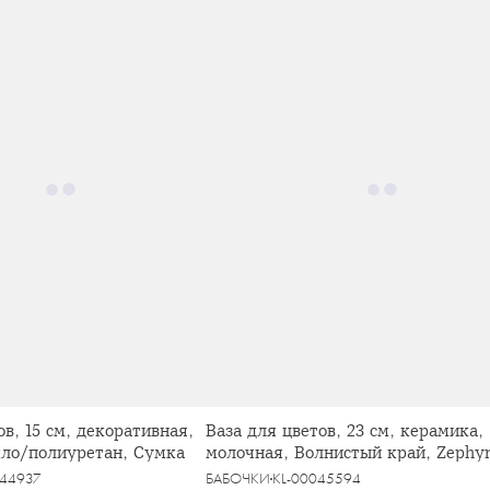
ов, 15 см, декоративная,
Ваза для цветов, 23 см, керамика,
кло/полиуретан, Сумка
молочная, Волнистый край, Zephy
044937
БАБОЧКИ
KL-00045594