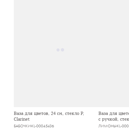
Ваза для цветов, 24 см, стекло Р,
Ваза для цвет
Clarinet
с ручкой, сте
БАБОЧКИ
KL-00045436
ЛИМОНЫ
KL-00