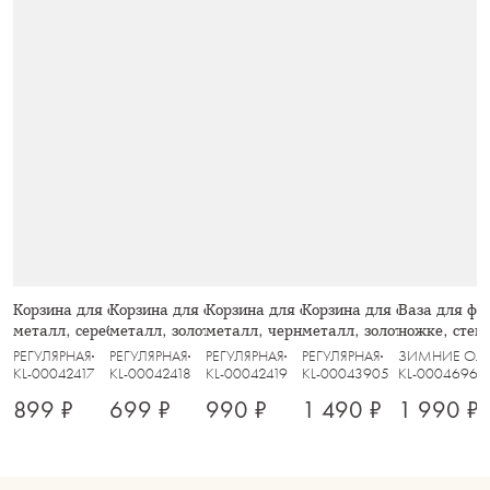
Корзина для фруктов, 27 см,
Корзина для фруктов, 28 см,
Корзина для фруктов, 25 см,
Корзина для фруктов, 30 
Ваза для фру
металл, серебристая, Полосы, Spin
металл, золотистая, Паутина, Spin
металл, черная, Прутья, Spin
металл, золотистая, Grid
ножке, стекл
РЕГУЛЯРНАЯ
РЕГУЛЯРНАЯ
РЕГУЛЯРНАЯ
РЕГУЛЯРНАЯ
ЗИМНИЕ ОЛ
KL-00042417
KL-00042418
KL-00042419
KL-00043905
KL-00046966
899 ₽
699 ₽
990 ₽
1 490 ₽
1 990 ₽