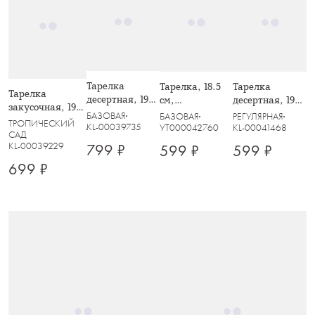
Тарелка
Тарелка, 18.5
Тарелка
Тарелка
десертная, 19
см,
десертная, 19
закусочная, 19
см, фарфор F,
квадратная,
см, фарфор P,
БАЗОВАЯ
БАЗОВАЯ
РЕГУЛЯРНАЯ
см, Тропические
ТРОПИЧЕСКИЙ
белая, с
Даймонд
белая, с
KL-00039735
УТ000042760
KL-00041468
цветы
САД
серебристым
серебристым
KL-00039229
799 ₽
599 ₽
599 ₽
кантом, Arctic
кантом, White
699 ₽
Platinum