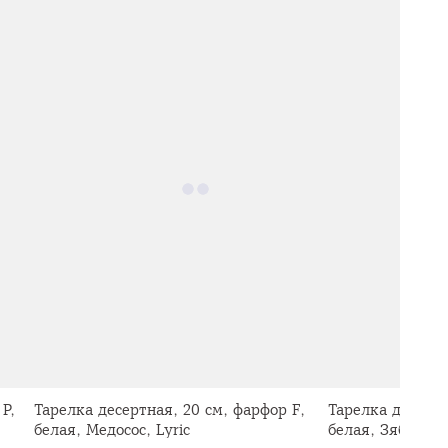
P,
Тарелка десертная, 20 см, фарфор F,
Тарелка десертн
белая, Медосос, Lyric
белая, Зяблик, L