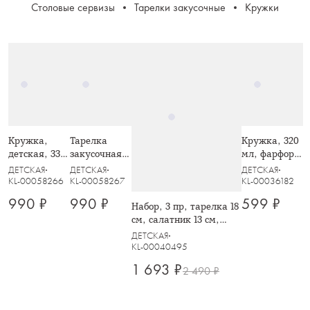
Столовые сервизы
Тарелки закусочные
Кружки
Кружка,
Тарелка
Кружка, 320
детская, 330
закусочная,
мл, фарфор
мл,
детская, 20
N, белая,
ДЕТСКАЯ
ДЕТСКАЯ
ДЕТСКАЯ
керамика D,
см,
Лошадка у
KL-00058266
KL-00058267
KL-00036182
молочно-
керамика D,
елки, Child
990 ₽
990 ₽
599 ₽
Набор, 3 пр, тарелка 18
зеленая,
молочно-
holiday
см, салатник 13 см,
Ежик с
зеленая,
кружка 200 мл, Олени
листами,
Ежик с
ДЕТСКАЯ
Autumn
листом,
KL-00040495
forest
Autumn
1 693 ₽
2 490 ₽
forest