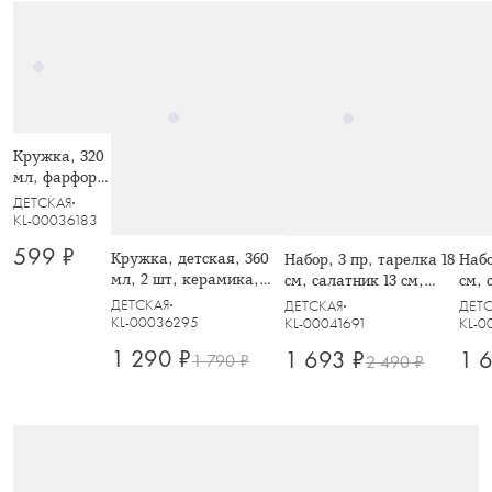
Кружка, 320
мл, фарфор
N, белая,
ДЕТСКАЯ
Ежик у елки,
KL-00036183
Child holiday
599 ₽
Кружка, детская, 360
Набор, 3 пр, тарелка 18
Набо
мл, 2 шт, керамика,
см, салатник 13 см,
см, 
молочно-красная,
кружка 200 мл, Лисята
круж
ДЕТСКАЯ
ДЕТСКАЯ
ДЕТ
Зайчики в шарфах,
Зай
KL-00036295
KL-00041691
KL-0
New year
1 290 ₽
1 693 ₽
1 
1 790 ₽
2 490 ₽