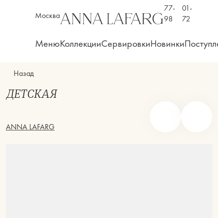
77-
01-
Москва
98
72
Меню
Коллекции
Сервировки
Новинки
Поступл
Назад
ДЕТСКАЯ
ANNA LAFARG