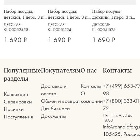
Набор посуды,
Набор посуды,
Набор посуды,
детский, 1 перс, 3 пр,
детский, 1 перс, 3 пр,
детский, 1 перс, 3 пр,
фарфор N, белый,
фарфор N, белый,
фарфор N, белый,
ДЕТСКАЯ
ДЕТСКАЯ
ДЕТСКАЯ
Мишки, Teddy bear
Сказочные
Животные в цирке,
KL-00052558
KL-00051524
KL-00051525
животные, Fabulous
Circus
1 690 ₽
1 690 ₽
1 690 ₽
animals
Популярные
Покупателям
О нас
Контакты
разделы
Доставка и
Контакты
+7 (499) 653-7
оплата
О
98
Коллекции
Обмен и возврат
компании
+7 (800) 333-01
Сервировки
Для бизнеса
72
Новинки
Документы
Пн - Пт с 9:30 до
Поступления
18:00
info@annalafarg.
105425, Россия