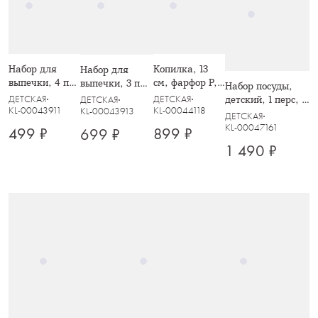
Набор для
Копилка, 13
Набор для
выпечки, 4 пр,
см, фарфор P,
выпечки, 3 пр,
Набор посуды,
лопатка/
серебристая,
скалка/
ДЕТСКАЯ
ДЕТСКАЯ
детский, 1 перс, 3
ДЕТСКАЯ
формы,
Лошадка-
лопатка/
KL-00043911
KL-00044118
KL-00043913
пр, фарфор N,
ДЕТСКАЯ
силикон/
качалка, Horse
форма,
белый, Мишка и
KL-00047161
499 ₽
899 ₽
699 ₽
дерево/сталь,
силикон/
зайчик,
1 490 ₽
Медведь и
дерево/сталь,
Friendship
елка, New year
Олень в лесу,
Maral grey